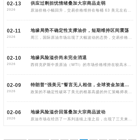
供应过剩担忧情绪叠加大宗商品走弱
02-13
2026
原油价格小幅回升，交易价格维持在每桶 63 美元左右，回到了该区间较低的水平。从基本面来看，国际能源署（IEA）发布了一份月度报告，指
地缘局势不确定性支撑油价，短期维持区间震荡
02-11
2026
周三，国际原油市场出现了大幅波动的态势，交易价格在每桶 64 30 美元左右。昨日，西德克萨斯中质原油在交易过程中经历了多次波动，最终
地缘风险溢价尚未完全消退
02-10
2026
西得克萨斯中质原油（WTI）的市场价格维持在较高水平，其间虽有波动，但因供应过剩而呈上下波动态势，目前交易价格约为 64 美元。这表明
特朗普“强美元”誓言无人相信，全球资金加速撤离
02-09
2026
政策的不确定性破坏了美元的根基高盛的外汇策略师表示：“我们认为，近期政策不确定性程度的上升将会持续得足够久，从而从根本上阻止美元挽
地缘风险溢价回落叠加大宗商品波动
02-06
2026
原油市场在经历了一系列连续上涨之后，出现了三天来的首次下跌。在周五的亚洲交易时段，油价在每桶 62 77 美元左右波动。随着伊朗证实将