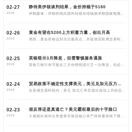
静待美伊核谈判结果，金价持稳于5180
02-27
2026
伊朗媒体：伊朗拒绝向国外转移浓缩铀据伊朗国家电视台 26 日的报道，在当天于瑞士日内瓦举行的与间接谈判中，伊朗表示将拒绝将其浓缩铀运
黄金有望在5200上方积蓄力量，创出月高
02-26
2026
周四，黄金价格达到当日最高点，并延续至欧洲交易时段。多头希望能在突破 5200 美元关口的基础上继续上涨。黄金连续第二天表现良好，并得
英银暗示3月降息，但需警惕服务通胀
02-25
2026
英格兰银行有可能在三月份悄悄进行又一次降息，但必须保持警惕。这是英格兰银行行长在议会财政特别委员会面前作证后得出的结论。英格兰银行
贸易政策不确定性支撑美元，美元兑加元压力位置附近盘整
02-24
2026
在亚洲交易时段内，美元 加元汇率呈现出波动上升的态势，该汇率在接近 1 3715 的价位获得了短期买家的支撑。美元相对强劲，但其上升势头
假反弹还是真逃亡？美元霸权最后的十字路口
02-23
2026
大规模向海外出售债券导致其核心资产持有量持续下降美元交易地位的削弱首先体现在对核心资产的信任危机上。自 2025 年 4 月特朗普政府