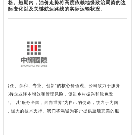
格。短期内，油价走势将高度依赖地缘政治局势的边
际变化以及关键航运路线的实际运输状况。
诚信、责任、亲和、专业、创新”的核心价值观。公司致力于服务
济，支持企业降本增效和管理风险，促进乡村振兴和绿色发
伴。 以“服务全国，面向世界”为自己的使命，致力于为国
制度，强大的技术支持。我们将竭诚为客户提供至臻完美的服