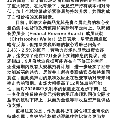
12月降息，这导致市场对货币政策路径的定价发生
了重大转变。在此背景下，无息资产持有成本相对降
低，加上全球地缘政治紧张局势持续升级，共同构成
了白银价格的支撑因素。
目前，影响大宗商品尤其是贵金属走势的核心变
量仍集中在货币政策预期和实际利率走向上。联邦储
备委员会（Federal Reserve Board）成员沃勒
（Christopher Waller）近日表示，尽管近期通胀
略有反弹，但扣除关税影响的核心通胀已回落至
2.4% - 2.5%的区间，劳动力市场也显示出疲软迹
象，这支持了他在12月会议上实施降息的提议。他
还指出，9月份就业数据可能存在向下修正的空间，
企业短期内没有大规模招聘计划，进一步证实了经济
动能减弱的趋势。尽管并非所有美联储官员都持相同
观点，但此类声明的累积效应正在改变市场对未来利
率走势的预期。市场大幅提高了12月降息的可能
性，而对2026年中央利率的预测正在逐步下调。这
一变化直接反映在美元指数的承压表现和国债实际收
益率的波动下降上，从而为金银等非收益资产提供估
值支撑。
值得注意的是，作为兼具货币属性和工业需求的
特殊金属，白银的价格驱动逻辑往往比黄金更为复