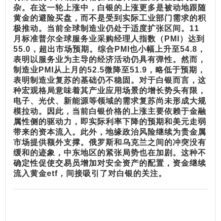
杂。在这一轮上涨中，白银的上涨更多是被动地跟随
黄金的避险买盘，而不是受到实际工业部门需求的积
极推动。当前全球制造业仍处于适度扩张区间。11
月标准普尔全球服务业采购经理人指数（PMI）达到
55.0，超出市场预期。综合PMI也小幅上升至54.8，
表明以服务业为主导的经济活动仍具有弹性。然而，
制造业PMI从上月的52.5微降至51.9，略低于预期，
表明制造业复苏的基础仍不稳固。对于白银而言，这
种宏观格局意味着其产业应用场景的增长势头有限，
电子、光伏、新能源等领域的需求复苏尚未形成大规
模拉动。因此，当前白银价格的上涨主要依赖于金融
属性侧的驱动力，即实际利率下降的预期和美元走弱
带来的资本流入。
此外，地缘政治风险继续为贵金属
市场提供额外支撑。俄罗斯和乌克兰之间的冲突没有
缓和的迹象，中东地区的紧张局势也在加剧。这种不
确定性促使交易员增加对安全资产的配置，资金继续
流入黄金etf，间接吸引了对白银的关注。