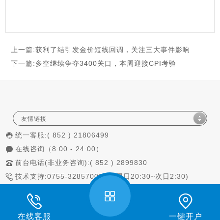
上一篇:
获利了结引发金价短线回调，关注三大事件影响
下一篇:
多空继续争夺3400关口，本周迎接CPI考验
友情链接
统一客服:( 852 ) 21806499
在线咨询（8:00 - 24:00）
前台电话(非业务咨询):( 852 ) 2899830
技术支持:0755-32857000 (交易日20:30~次日2:30)
本站已支持IPV6访问
CopyRight @ 2020-2023香港中辉国际金融控股有限公司 版權所有
在线客服
一键开户
投資有風險，入市需謹慎。|