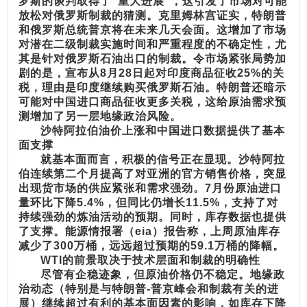
罗斯的谈判取得了“重大进展”，这引发了市场对可能
放松对俄罗斯制裁的猜测。
克里姆林宫证实，特朗普
和俄罗斯总统普京将在未来几天会面。这增加了市场
对潜在二级制裁实施时间和严重程度的不确定性，尤
其是针对俄罗斯石油出口的制裁。
令市场紧张局势加
剧的是，宣布从8月28日起对印度商品征收25%的关
税，理由是印度继续购买俄罗斯石油。特朗普还暗示
可能对中国进口商品征收更多关税，这给原油需求预
测增加了另一层地缘政治风险。
沙特阿拉伯油价上涨和中国进口数据提供了基本
面支撑
就基本面而言，积极的信号正在显现。沙特阿拉
伯连续第二个月提高了对亚洲的官方销售价格，突显
出现货市场的供应紧张和需求强劲。7月份原油进口
量环比下降5.4%，但同比仍增长11.5%，支持了对
持续强劲的炼油活动的预期。
同时，库存数据也提供
了支撑。能源情报署（eia）报告称，上周原油库存
减少了300万桶，远远超过预期的59.1万桶的降幅。
WTI的前景取决于技术层面和制裁的明确性
尽管有企稳迹象，但原油价格仍不稳定。地缘政
治动态（特别是与特朗普-普京峰会和制裁有关的进
展）继续超过有利的基本面因素的影响，如库存下降