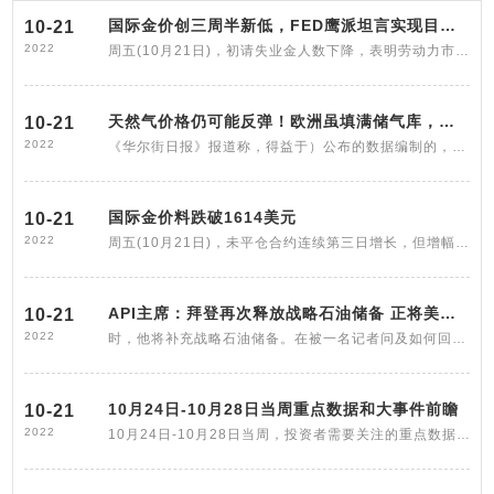
国际金价创三周半新低，FED鹰派坦言实现目标需要时间
10-21
2022
周五(10月21日)，初请失业金人数下降，表明劳动力市场依然紧张。另一项数据显示，美国9月份成屋销售连续第八个月下降。美联储理事库克表示
天然气价格仍可能反弹！欧洲虽填满储气库，若迎寒冬能源
10-21
2022
《华尔街日报》报道称，得益于）公布的数据编制的，仅衡量了各种报告中提到的产量与转向右侧的钻机数量之间的运行平均值。正如在过去的报告
国际金价料跌破1614美元
10-21
2022
周五(10月21日)，未平仓合约连续第三日增长，但增幅仅893手；相反，成交量下降愈1 6万手，结束两日增长。这暗示短期内金价可能将进一步下跌
API主席：拜登再次释放战略石油储备 正将美国置于“非常
10-21
2022
时，他将补充战略石油储备。在被一名记者问及如何回应共和党人的指控——即释放石油储备是为了政治利益时，拜登迅速驳斥了这种说法。对此，
10月24日-10月28日当周重点数据和大事件前瞻
10-21
2022
10月24日-10月28日当周，投资者需要关注的重点数据包括利率决议，欧元区10月经济景气指数日本9月全国CPI年率达到3%，符合经济学家预期，高