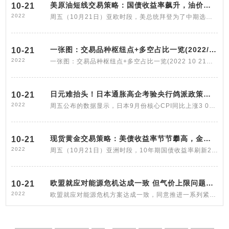
美原油短线交易策略：国债收益率飙升，油价承压，关注钻
10-21
2022
周五（10月21日）亚欧时段，美总统拜登为了中期选举前抑制汽油价格，宣称进一步释放战略原油储备，令油价也受到打压。相对而言，油价短线偏
一张图：交易品种枢纽点+多空占比一览(2022/10/21周五)
10-21
2022
一张图：交易品种枢纽点+多空占比一览(2022 10 21周五)。截止今日(2022 10 21周五)目前最新多空数据显示，头寸达到80%及以上的品种有：★。】
日元难抬头！日本通胀高企考验央行鸽派政策，但黑田卸任
10-21
2022
周五公布的数据显示，日本9月份核心CPI同比上涨3 0%，创下八年来的最快增速，并连续第六个月超过跌至150关键心理关口下方，这可能会让市场
现货黄金交易策略：美债收益率节节攀高，金价或跌跌不休
10-21
2022
周五（10月21日）亚洲时段，10年期国债收益率刷新2008年6月以来高点至4 27%，全球多数国家国债收益率跟涨并刷新多年新高，继续打压金价，因
欧盟就应对能源危机达成一致 但气价上限问题仍需研究
10-21
2022
欧盟就应对能源危机方案达成一致，同意推进一系列紧急措施，以应对欧盟的能源危机。欧盟27位政府首脑于周四齐聚布鲁塞尔，展开为期两天的峰